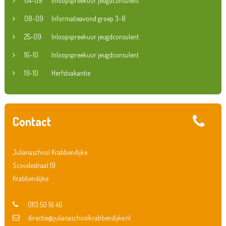
04-09
Inloopspreekuur jeugdconsulent
08-09
Informatieavond groep 3-8
25-09
Inloopspreekuur jeugdconsulent
16-10
Inloopspreekuur jeugdconsulent
19-10
Herfstvakantie
Contact
Julianaschool Krabbendijke
Scoudestraat 19
Krabbendijke
0113 50 18 46
directie@julianaschoolkrabbendijke.nl