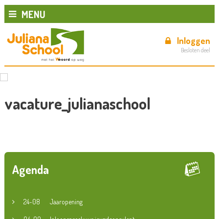
MENU
Inloggen
Besloten deel
vacature_julianaschool
Agenda
24-08
Jaaropening