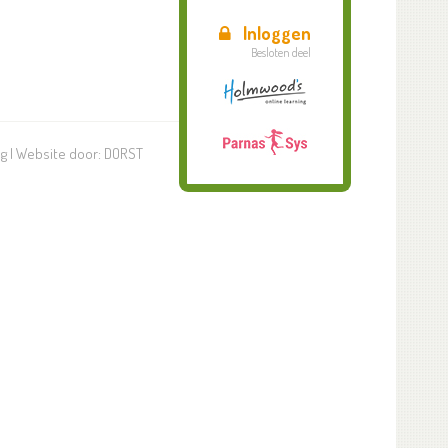
Inloggen
Besloten deel
ng
| Website door:
DORST