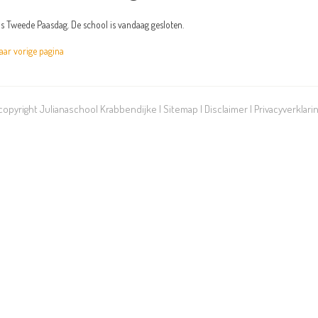
is Tweede Paasdag. De school is vandaag gesloten.
r vorige pagina
 copyright Julianaschool Krabbendijke |
Sitemap
|
Disclaimer
|
Privacyverklari