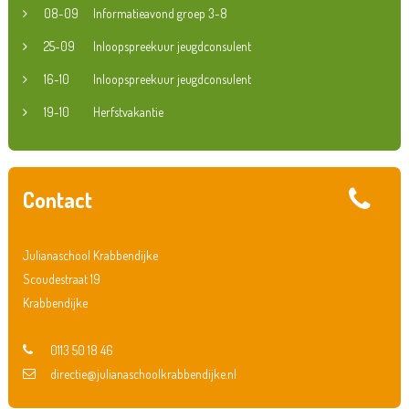
08-09
Informatieavond groep 3-8
25-09
Inloopspreekuur jeugdconsulent
16-10
Inloopspreekuur jeugdconsulent
19-10
Herfstvakantie
Contact
Julianaschool Krabbendijke
Scoudestraat 19
Krabbendijke
0113 50 18 46
directie@julianaschoolkrabbendijke.nl