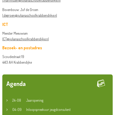
j.marinissen@julianaschoolkrabbendijke.nl
Bovenbouw: Juf de Groen
l.degroen@julianaschoolkrabbendijke.nl
ICT
Meester Meeuwsen
ICT@julianaschoolkrabbendijke.nl
Bezoek- en postadres
Scoudestraat 19
4413 AH Krabbendijke
Agenda
24-08
Jaaropening
04-09
Inloopspreekuur jeugdconsulent