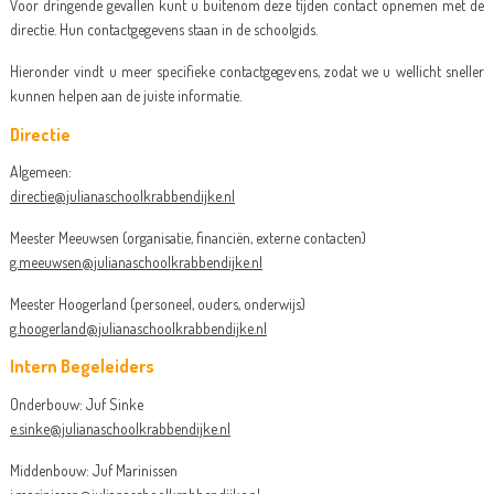
Voor dringende gevallen kunt u buitenom deze tijden contact opnemen met de
directie. Hun contactgegevens staan in de schoolgids.
Hieronder vindt u meer specifieke contactgegevens, zodat we u wellicht sneller
kunnen helpen aan de juiste informatie.
Directie
Algemeen:
directie@julianaschoolkrabbendijke.nl
Meester Meeuwsen (organisatie, financiën, externe contacten)
g.meeuwsen@julianaschoolkrabbendijke.nl
Meester Hoogerland (personeel, ouders, onderwijs)
g.hoogerland@julianaschoolkrabbendijke.nl
Intern Begeleiders
Onderbouw: Juf Sinke
e.sinke@julianaschoolkrabbendijke.nl
Middenbouw: Juf Marinissen