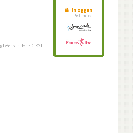
Inloggen
Besloten deel
ng
| Website door:
DORST