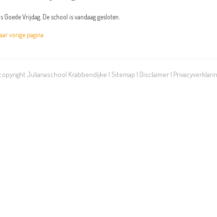
is Goede Vrijdag. De school is vandaag gesloten.
r vorige pagina
 copyright Julianaschool Krabbendijke |
Sitemap
|
Disclaimer
|
Privacyverklari