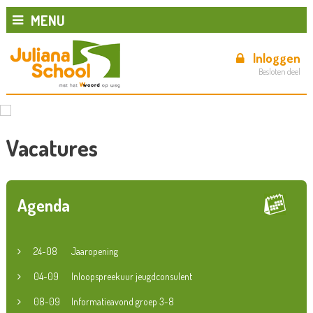
MENU
Inloggen
Besloten deel
Vacatures
Agenda
24-08
Jaaropening
04-09
Inloopspreekuur jeugdconsulent
08-09
Informatieavond groep 3-8