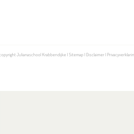
 copyright Julianaschool Krabbendijke |
Sitemap
|
Disclaimer
|
Privacyverklari