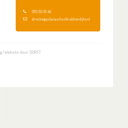
0113 50 18 46
directie@julianaschoolkrabbendijke.nl
ng
| Website door:
DORST