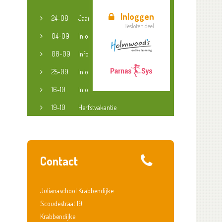
Inloggen
24-08
Jaaropening
Besloten deel
04-09
Inloopspreekuur jeugdconsulent
08-09
Informatieavond groep 3-8
25-09
Inloopspreekuur jeugdconsulent
16-10
Inloopspreekuur jeugdconsulent
19-10
Herfstvakantie
Contact
Julianaschool Krabbendijke
Scoudestraat 19
Krabbendijke