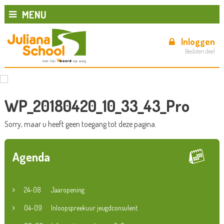
MENU
Inloggen
Besloten deel
WP_20180420_10_33_43_Pro
Sorry, maar u heeft geen toegang tot deze pagina.
Agenda
24-08
Jaaropening
04-09
Inloopspreekuur jeugdconsulent