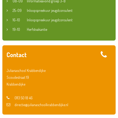
08-09
Informatieavond groep 3-8
25-09
Inloopspreekuur jeugdconsulent
16-10
Inloopspreekuur jeugdconsulent
19-10
Herfstvakantie
Contact
Julianaschool Krabbendijke
Scoudestraat 19
Krabbendijke
0113 50 18 46
directie@julianaschoolkrabbendijke.nl