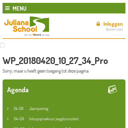
MENU
Inloggen
Besloten deel
WP_20180420_10_27_34_Pro
Sorry, maar u heeft geen toegang tot deze pagina.
Agenda
24-08
Jaaropening
04-09
Inloopspreekuur jeugdconsulent