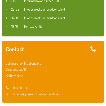
08-09
Informatieavond groep 3-8
25-09
Inloopspreekuur jeugdconsulent
16-10
Inloopspreekuur jeugdconsulent
19-10
Herfstvakantie
Contact
Julianaschool Krabbendijke
Scoudestraat 19
Krabbendijke
0113 50 18 46
directie@julianaschoolkrabbendijke.nl