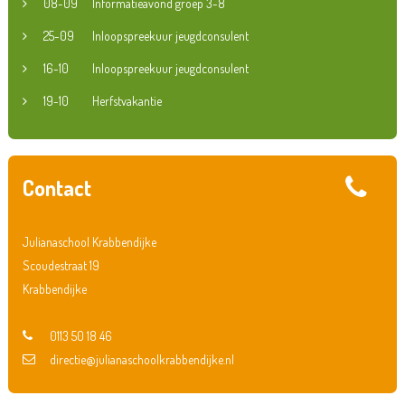
08-09
Informatieavond groep 3-8
25-09
Inloopspreekuur jeugdconsulent
16-10
Inloopspreekuur jeugdconsulent
19-10
Herfstvakantie
Contact
Julianaschool Krabbendijke
Scoudestraat 19
Krabbendijke
0113 50 18 46
directie@julianaschoolkrabbendijke.nl