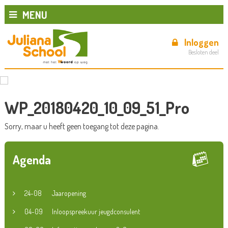
MENU
Inloggen
Besloten deel
WP_20180420_10_09_51_Pro
Sorry, maar u heeft geen toegang tot deze pagina.
Agenda
24-08
Jaaropening
04-09
Inloopspreekuur jeugdconsulent