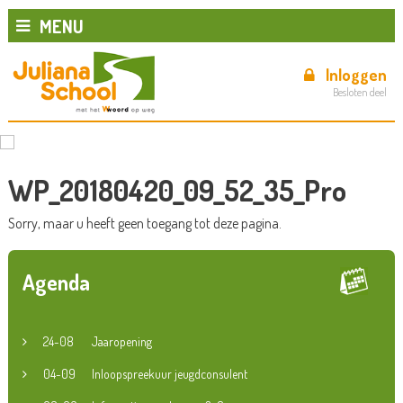
MENU
Inloggen
Besloten deel
WP_20180420_09_52_35_Pro
Sorry, maar u heeft geen toegang tot deze pagina.
Agenda
24-08
Jaaropening
04-09
Inloopspreekuur jeugdconsulent