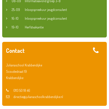
08-09
Informatieavond groep 3-8
25-09
Inloopspreekuur jeugdconsulent
16-10
Inloopspreekuur jeugdconsulent
19-10
Herfstvakantie
Contact
Julianaschool Krabbendijke
Scoudestraat 19
Krabbendijke
0113 50 18 46
directie@julianaschoolkrabbendijke.nl