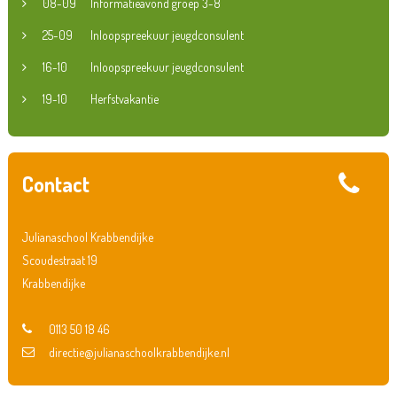
08-09
Informatieavond groep 3-8
25-09
Inloopspreekuur jeugdconsulent
16-10
Inloopspreekuur jeugdconsulent
19-10
Herfstvakantie
Contact
Julianaschool Krabbendijke
Scoudestraat 19
Krabbendijke
0113 50 18 46
directie@julianaschoolkrabbendijke.nl