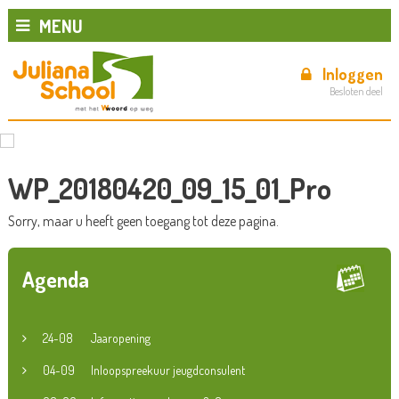
MENU
Inloggen
Besloten deel
WP_20180420_09_15_01_Pro
Sorry, maar u heeft geen toegang tot deze pagina.
Agenda
24-08
Jaaropening
04-09
Inloopspreekuur jeugdconsulent