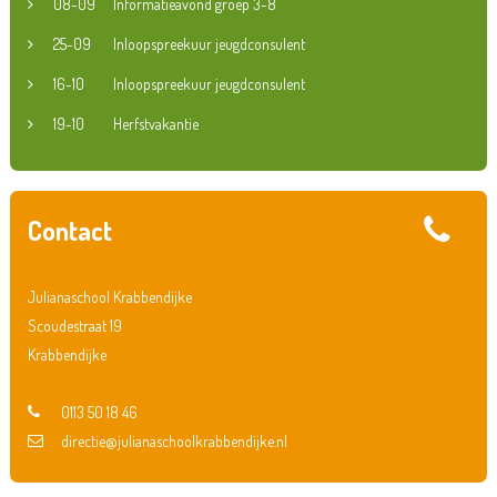
08-09
Informatieavond groep 3-8
25-09
Inloopspreekuur jeugdconsulent
16-10
Inloopspreekuur jeugdconsulent
19-10
Herfstvakantie
Contact
Julianaschool Krabbendijke
Scoudestraat 19
Krabbendijke
0113 50 18 46
directie@julianaschoolkrabbendijke.nl