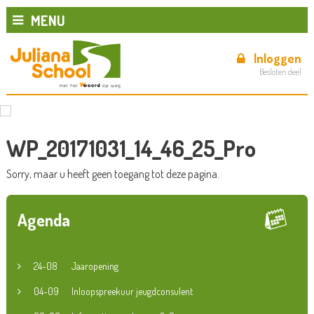
MENU
Inloggen
Besloten deel
WP_20171031_14_46_25_Pro
Sorry, maar u heeft geen toegang tot deze pagina.
Agenda
24-08
Jaaropening
04-09
Inloopspreekuur jeugdconsulent