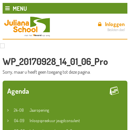
MENU
Inloggen
Besloten deel
WP_20170928_14_01_06_Pro
Sorry, maar u heeft geen toegang tot deze pagina.
Agenda
24-08
Jaaropening
04-09
Inloopspreekuur jeugdconsulent