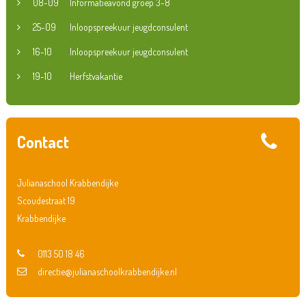
08-09
Informatieavond groep 3-8
25-09
Inloopspreekuur jeugdconsulent
16-10
Inloopspreekuur jeugdconsulent
19-10
Herfstvakantie
Contact
Julianaschool Krabbendijke
Scoudestraat 19
Krabbendijke
0113 50 18 46
directie@julianaschoolkrabbendijke.nl