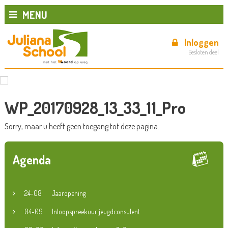
MENU
Inloggen
Besloten deel
WP_20170928_13_33_11_Pro
Sorry, maar u heeft geen toegang tot deze pagina.
Agenda
24-08
Jaaropening
04-09
Inloopspreekuur jeugdconsulent