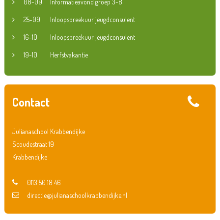
08-09
Informatieavond groep 3-8
25-09
Inloopspreekuur jeugdconsulent
16-10
Inloopspreekuur jeugdconsulent
19-10
Herfstvakantie
Contact
Julianaschool Krabbendijke
Scoudestraat 19
Krabbendijke
0113 50 18 46
directie@julianaschoolkrabbendijke.nl