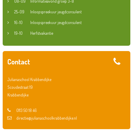
08-09
Informatieavond groep 3-8
25-09
Inloopspreekuur jeugdconsulent
16-10
Inloopspreekuur jeugdconsulent
19-10
Herfstvakantie
Contact
Julianaschool Krabbendijke
Scoudestraat 19
Krabbendijke
0113 50 18 46
directie@julianaschoolkrabbendijke.nl