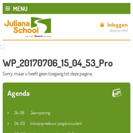
MENU
Inloggen
Besloten deel
WP_20170706_15_04_53_Pro
Sorry, maar u heeft geen toegang tot deze pagina.
Agenda
24-08
Jaaropening
04-09
Inloopspreekuur jeugdconsulent