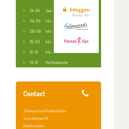
Inloggen
24-08
Jaaropening
Besloten deel
04-09
Inloopspreekuur jeugdconsulent
08-09
Informatieavond groep 3-8
25-09
Inloopspreekuur jeugdconsulent
16-10
Inloopspreekuur jeugdconsulent
19-10
Herfstvakantie
Contact
Julianaschool Krabbendijke
Scoudestraat 19
Krabbendijke