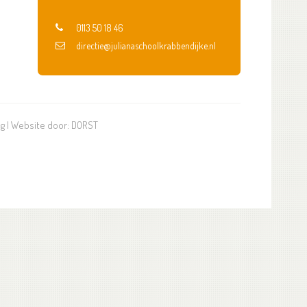
0113 50 18 46
directie@julianaschoolkrabbendijke.nl
ng
| Website door:
DORST