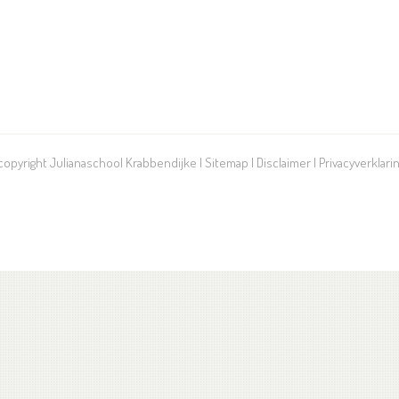
 copyright Julianaschool Krabbendijke |
Sitemap
|
Disclaimer
|
Privacyverklari