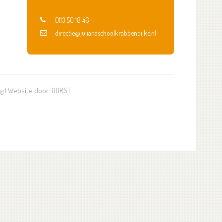
0113 50 18 46
directie@julianaschoolkrabbendijke.nl
ng
| Website door:
DORST