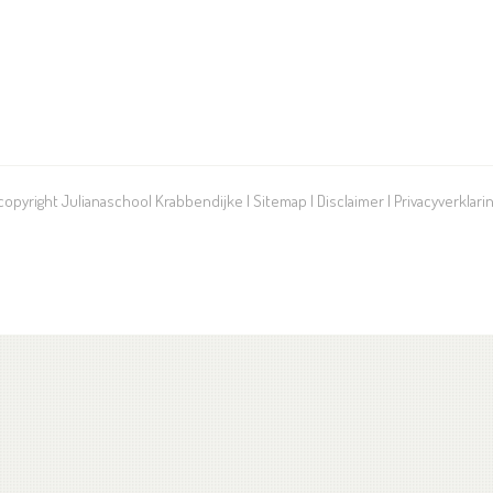
 copyright Julianaschool Krabbendijke |
Sitemap
|
Disclaimer
|
Privacyverklari