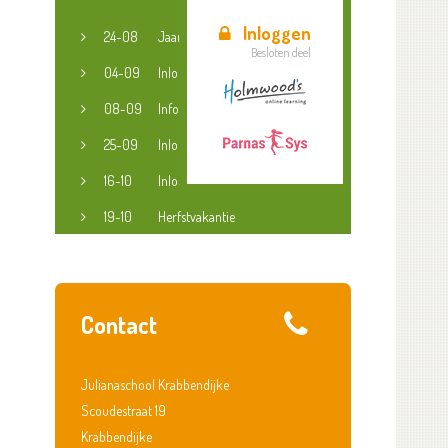
Inloggen
24-08
Jaaropening
Besloten deel
04-09
Inloopspreekuur jeugdconsulent
08-09
Informatieavond groep 3-8
25-09
Inloopspreekuur jeugdconsulent
16-10
Inloopspreekuur jeugdconsulent
19-10
Herfstvakantie
Contact
Julianaschool Krabbendijke
Scoudestraat 19
Krabbendijke