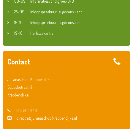
08-09
Informatieavond groep 3-8
25-09
Inloopspreekuur jeugdconsulent
16-10
Inloopspreekuur jeugdconsulent
19-10
Herfstvakantie
Contact
Julianaschool Krabbendijke
Scoudestraat 19
Krabbendijke
0113 50 18 46
directie@julianaschoolkrabbendijke.nl