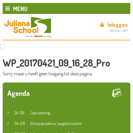
MENU
Inloggen
Besloten deel
WP_20170421_09_16_28_Pro
Sorry, maar u heeft geen toegang tot deze pagina.
Agenda
24-08
Jaaropening
04-09
Inloopspreekuur jeugdconsulent