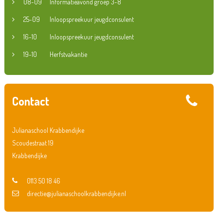
08-09
Informatieavond groep 3-8
25-09
Inloopspreekuur jeugdconsulent
16-10
Inloopspreekuur jeugdconsulent
19-10
Herfstvakantie
Contact
Julianaschool Krabbendijke
Scoudestraat 19
Krabbendijke
0113 50 18 46
directie@julianaschoolkrabbendijke.nl