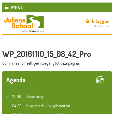
MENU
Inloggen
Besloten deel
WP_20161110_15_08_42_Pro
Sorry, maar u heeft geen toegang tot deze pagina.
Agenda
24-08
Jaaropening
04-09
Inloopspreekuur jeugdconsulent