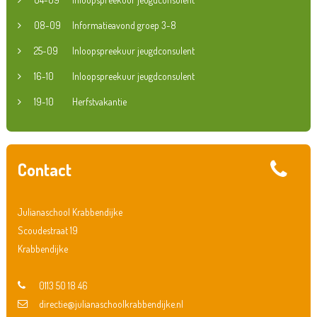
08-09
Informatieavond groep 3-8
25-09
Inloopspreekuur jeugdconsulent
16-10
Inloopspreekuur jeugdconsulent
19-10
Herfstvakantie
Contact
Julianaschool Krabbendijke
Scoudestraat 19
Krabbendijke
0113 50 18 46
directie@julianaschoolkrabbendijke.nl