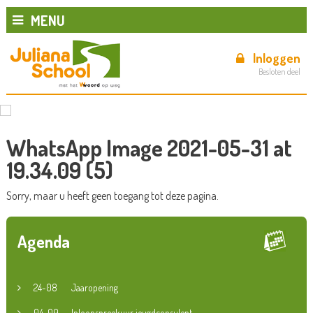
MENU
Inloggen
Besloten deel
WhatsApp Image 2021-05-31 at
19.34.09 (5)
Sorry, maar u heeft geen toegang tot deze pagina.
Agenda
24-08
Jaaropening
04-09
Inloopspreekuur jeugdconsulent