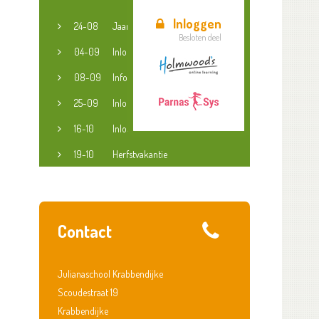
Inloggen
24-08
Jaaropening
Besloten deel
04-09
Inloopspreekuur jeugdconsulent
08-09
Informatieavond groep 3-8
25-09
Inloopspreekuur jeugdconsulent
16-10
Inloopspreekuur jeugdconsulent
19-10
Herfstvakantie
Contact
Julianaschool Krabbendijke
Scoudestraat 19
Krabbendijke