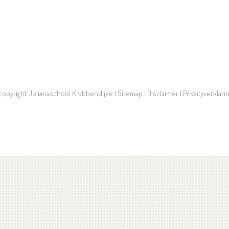
 copyright Julianaschool Krabbendijke |
Sitemap
|
Disclaimer
|
Privacyverklari