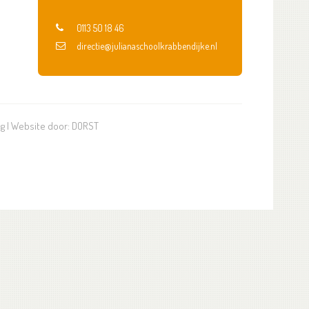
0113 50 18 46
directie@julianaschoolkrabbendijke.nl
ng
| Website door:
DORST