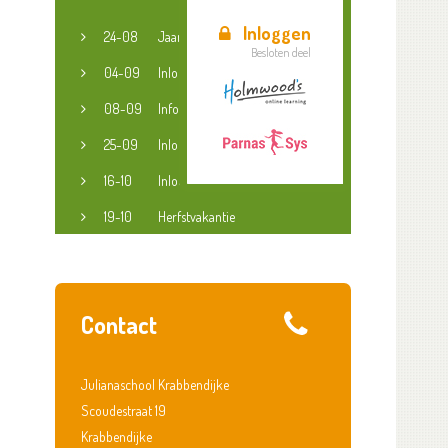
Inloggen
24-08
Jaaropening
Besloten deel
04-09
Inloopspreekuur jeugdconsulent
08-09
Informatieavond groep 3-8
25-09
Inloopspreekuur jeugdconsulent
16-10
Inloopspreekuur jeugdconsulent
19-10
Herfstvakantie
Contact
Julianaschool Krabbendijke
Scoudestraat 19
Krabbendijke