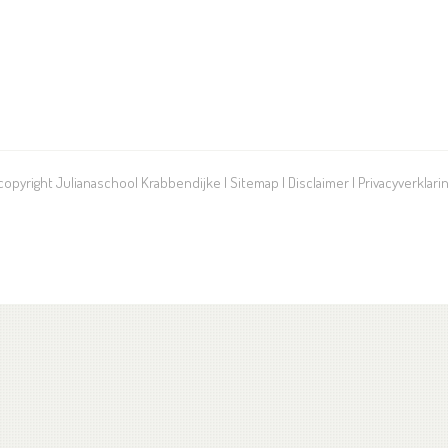
 copyright Julianaschool Krabbendijke |
Sitemap
|
Disclaimer
|
Privacyverklari