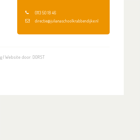
0113 50 18 46
directie@julianaschoolkrabbendijke.nl
ng
| Website door:
DORST