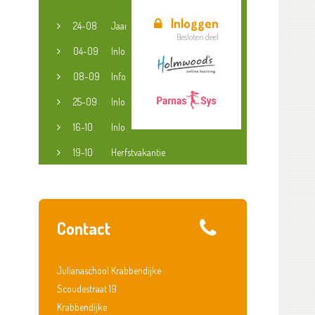
Inloggen
24-08
Jaaropening
Besloten deel
04-09
Inloopspreekuur jeugdconsulent
08-09
Informatieavond groep 3-8
25-09
Inloopspreekuur jeugdconsulent
16-10
Inloopspreekuur jeugdconsulent
19-10
Herfstvakantie
Contact
Julianaschool Krabbendijke
Scoudestraat 19
Krabbendijke