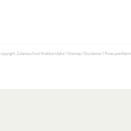
 copyright Julianaschool Krabbendijke |
Sitemap
|
Disclaimer
|
Privacyverklari