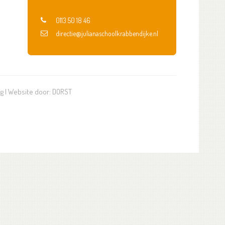
0113 50 18 46
directie@julianaschoolkrabbendijke.nl
ng
| Website door:
DORST