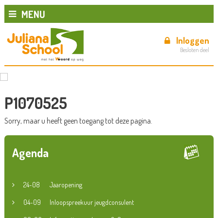
MENU
Inloggen
Besloten deel
P1070525
Sorry, maar u heeft geen toegang tot deze pagina.
Agenda
24-08
Jaaropening
04-09
Inloopspreekuur jeugdconsulent