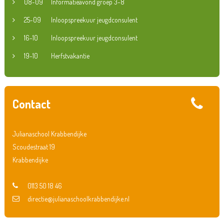
08-09
Informatieavond groep 3-8
25-09
Inloopspreekuur jeugdconsulent
16-10
Inloopspreekuur jeugdconsulent
19-10
Herfstvakantie
Contact
Julianaschool Krabbendijke
Scoudestraat 19
Krabbendijke
0113 50 18 46
directie@julianaschoolkrabbendijke.nl