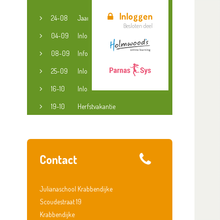
Inloggen
24-08
Jaaropening
Besloten deel
04-09
Inloopspreekuur jeugdconsulent
08-09
Informatieavond groep 3-8
25-09
Inloopspreekuur jeugdconsulent
16-10
Inloopspreekuur jeugdconsulent
19-10
Herfstvakantie
Contact
Julianaschool Krabbendijke
Scoudestraat 19
Krabbendijke