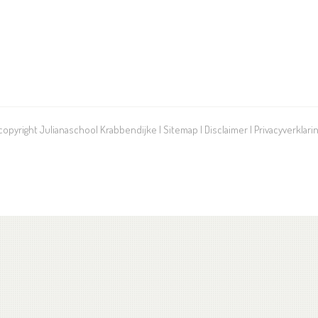
 copyright Julianaschool Krabbendijke |
Sitemap
|
Disclaimer
|
Privacyverklari