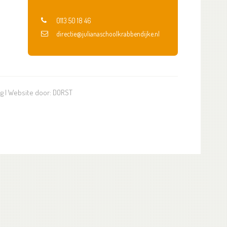
0113 50 18 46
directie@julianaschoolkrabbendijke.nl
ng
| Website door:
DORST