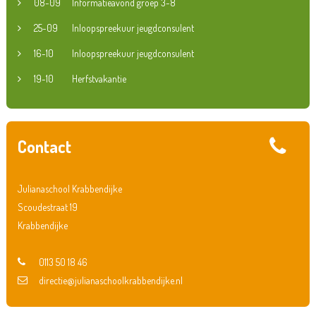
08-09
Informatieavond groep 3-8
25-09
Inloopspreekuur jeugdconsulent
16-10
Inloopspreekuur jeugdconsulent
19-10
Herfstvakantie
Contact
Julianaschool Krabbendijke
Scoudestraat 19
Krabbendijke
0113 50 18 46
directie@julianaschoolkrabbendijke.nl