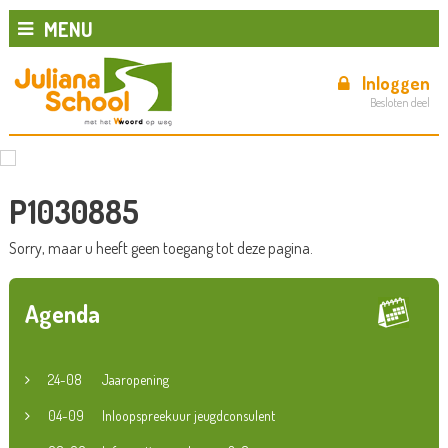
MENU
Inloggen
Besloten deel
P1030885
Sorry, maar u heeft geen toegang tot deze pagina.
Agenda
24-08
Jaaropening
04-09
Inloopspreekuur jeugdconsulent