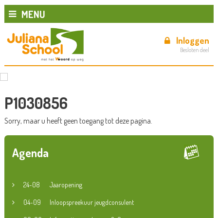
MENU
Inloggen
Besloten deel
P1030856
Sorry, maar u heeft geen toegang tot deze pagina.
Agenda
24-08
Jaaropening
04-09
Inloopspreekuur jeugdconsulent