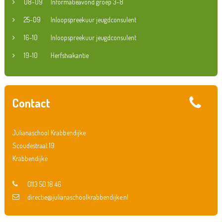
08-09
Informatieavond groep 3-8
25-09
Inloopspreekuur jeugdconsulent
16-10
Inloopspreekuur jeugdconsulent
19-10
Herfstvakantie
Contact
Julianaschool Krabbendijke
Scoudestraat 19
Krabbendijke
0113 50 18 46
directie@julianaschoolkrabbendijke.nl