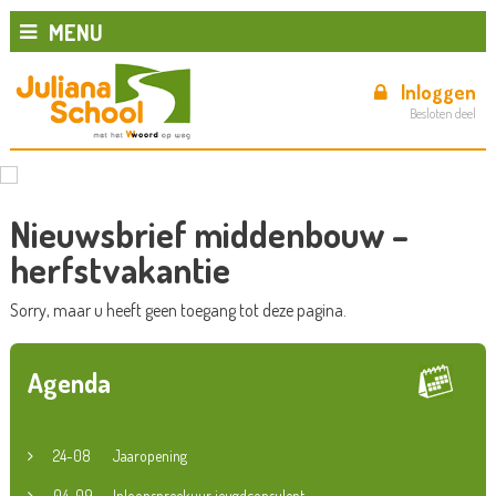
MENU
Inloggen
Besloten deel
Nieuwsbrief middenbouw –
herfstvakantie
Sorry, maar u heeft geen toegang tot deze pagina.
Agenda
24-08
Jaaropening
04-09
Inloopspreekuur jeugdconsulent