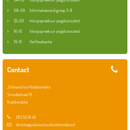
08-09
Informatieavond groep 3-8
25-09
Inloopspreekuur jeugdconsulent
16-10
Inloopspreekuur jeugdconsulent
19-10
Herfstvakantie
Contact
Julianaschool Krabbendijke
Scoudestraat 19
Krabbendijke
0113 50 18 46
directie@julianaschoolkrabbendijke.nl