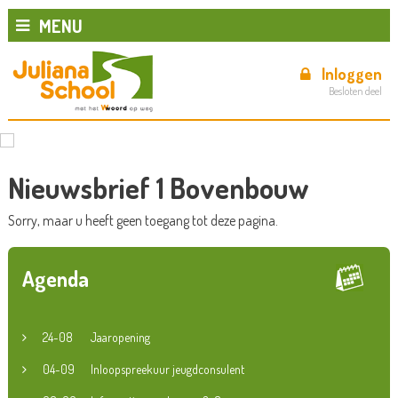
MENU
Inloggen
Besloten deel
Nieuwsbrief 1 Bovenbouw
Sorry, maar u heeft geen toegang tot deze pagina.
Agenda
24-08
Jaaropening
04-09
Inloopspreekuur jeugdconsulent