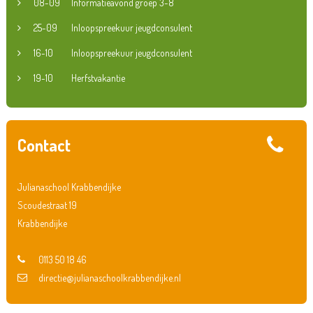
08-09
Informatieavond groep 3-8
25-09
Inloopspreekuur jeugdconsulent
16-10
Inloopspreekuur jeugdconsulent
19-10
Herfstvakantie
Contact
Julianaschool Krabbendijke
Scoudestraat 19
Krabbendijke
0113 50 18 46
directie@julianaschoolkrabbendijke.nl