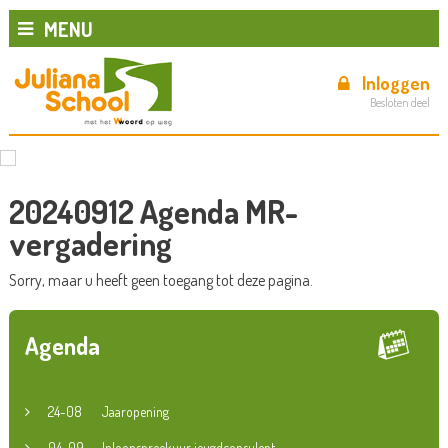
MENU
Inloggen
Besloten deel
20240912 Agenda MR-
vergadering
Sorry, maar u heeft geen toegang tot deze pagina.
Agenda
24-08
Jaaropening
04-09
Inloopspreekuur jeugdconsulent