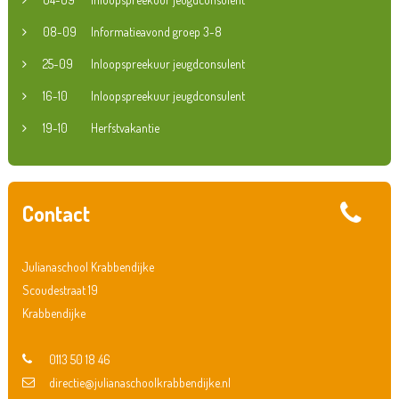
08-09
Informatieavond groep 3-8
25-09
Inloopspreekuur jeugdconsulent
16-10
Inloopspreekuur jeugdconsulent
19-10
Herfstvakantie
Contact
Julianaschool Krabbendijke
Scoudestraat 19
Krabbendijke
0113 50 18 46
directie@julianaschoolkrabbendijke.nl