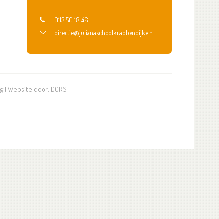
0113 50 18 46
directie@julianaschoolkrabbendijke.nl
ng
| Website door:
DORST