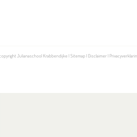
 copyright Julianaschool Krabbendijke |
Sitemap
|
Disclaimer
|
Privacyverklari