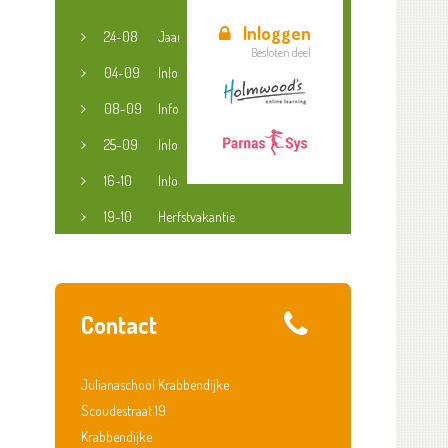
Inloggen
24-08
Jaaropening
Besloten deel
04-09
Inloopspreekuur jeugdconsulent
08-09
Informatieavond groep 3-8
25-09
Inloopspreekuur jeugdconsulent
16-10
Inloopspreekuur jeugdconsulent
19-10
Herfstvakantie
Contact
Julianaschool Krabbendijke
Scoudestraat 19
Krabbendijke