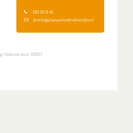
0113 50 18 46
directie@julianaschoolkrabbendijke.nl
ng
| Website door:
DORST