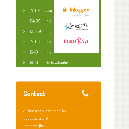
Inloggen
24-08
Jaaropening
Besloten deel
04-09
Inloopspreekuur jeugdconsulent
08-09
Informatieavond groep 3-8
25-09
Inloopspreekuur jeugdconsulent
16-10
Inloopspreekuur jeugdconsulent
19-10
Herfstvakantie
Contact
Julianaschool Krabbendijke
Scoudestraat 19
Krabbendijke