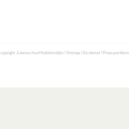
 copyright Julianaschool Krabbendijke |
Sitemap
|
Disclaimer
|
Privacyverklari