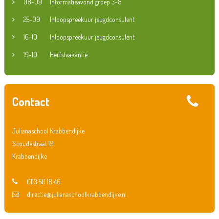
08-09
Informatieavond groep 3-8
25-09
Inloopspreekuur jeugdconsulent
16-10
Inloopspreekuur jeugdconsulent
19-10
Herfstvakantie
Contact
Julianaschool Krabbendijke
Scoudestraat 19
Krabbendijke
0113 50 18 46
directie@julianaschoolkrabbendijke.nl