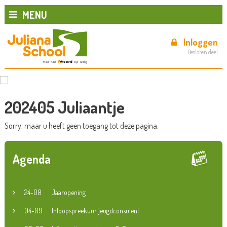
MENU
Inloggen
Besloten deel
202405 Juliaantje
Sorry, maar u heeft geen toegang tot deze pagina.
Agenda
24-08
Jaaropening
04-09
Inloopspreekuur jeugdconsulent