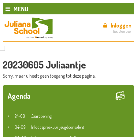
MENU
Inloggen
Besloten deel
20230605 Juliaantje
Sorry, maar u heeft geen toegang tot deze pagina.
Agenda
24-08
Jaaropening
04-09
Inloopspreekuur jeugdconsulent