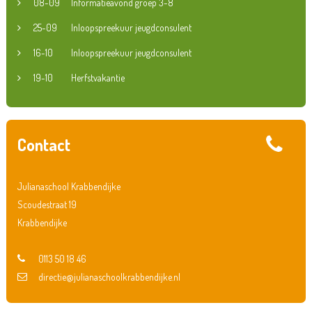
08-09
Informatieavond groep 3-8
25-09
Inloopspreekuur jeugdconsulent
16-10
Inloopspreekuur jeugdconsulent
19-10
Herfstvakantie
Contact
Julianaschool Krabbendijke
Scoudestraat 19
Krabbendijke
0113 50 18 46
directie@julianaschoolkrabbendijke.nl