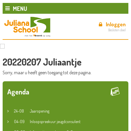
MENU
Inloggen
Besloten deel
20220207 Juliaantje
Sorry, maar u heeft geen toegang tot deze pagina.
Agenda
24-08
Jaaropening
04-09
Inloopspreekuur jeugdconsulent