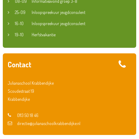
08-09
Informatieavond groep 3-8
25-09
Inloopspreekuur jeugdconsulent
16-10
Inloopspreekuur jeugdconsulent
19-10
Herfstvakantie
Contact
Julianaschool Krabbendijke
Scoudestraat 19
Krabbendijke
0113 50 18 46
directie@julianaschoolkrabbendijke.nl