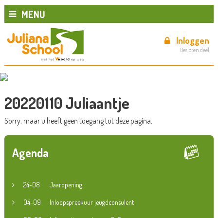
MENU
Inloggen
Besloten deel
20220110 Juliaantje
Sorry, maar u heeft geen toegang tot deze pagina.
Agenda
24-08
Jaaropening
04-09
Inloopspreekuur jeugdconsulent