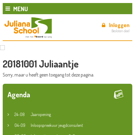
MENU
Inloggen
Besloten deel
20181001 Juliaantje
Sorry, maar u heeft geen toegang tot deze pagina.
Agenda
24-08
Jaaropening
04-09
Inloopspreekuur jeugdconsulent