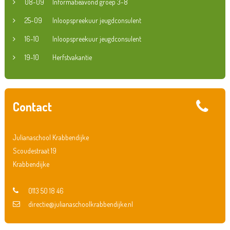
08-09
Informatieavond groep 3-8
25-09
Inloopspreekuur jeugdconsulent
16-10
Inloopspreekuur jeugdconsulent
19-10
Herfstvakantie
Contact
Julianaschool Krabbendijke
Scoudestraat 19
Krabbendijke
0113 50 18 46
directie@julianaschoolkrabbendijke.nl