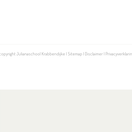
 copyright Julianaschool Krabbendijke |
Sitemap
|
Disclaimer
|
Privacyverklari