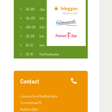
Inloggen
24-08
Jaaropening
Besloten deel
04-09
Inloopspreekuur jeugdconsulent
08-09
Informatieavond groep 3-8
25-09
Inloopspreekuur jeugdconsulent
16-10
Inloopspreekuur jeugdconsulent
19-10
Herfstvakantie
Contact
Julianaschool Krabbendijke
Scoudestraat 19
Krabbendijke