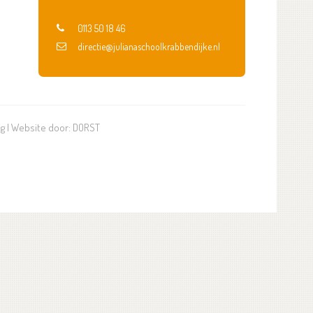
0113 50 18 46
directie@julianaschoolkrabbendijke.nl
ng
| Website door:
DORST