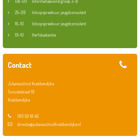
08-09
Informatieavond groep 3-8
25-09
Inloopspreekuur jeugdconsulent
16-10
Inloopspreekuur jeugdconsulent
19-10
Herfstvakantie
Contact
Julianaschool Krabbendijke
Scoudestraat 19
Krabbendijke
0113 50 18 46
directie@julianaschoolkrabbendijke.nl