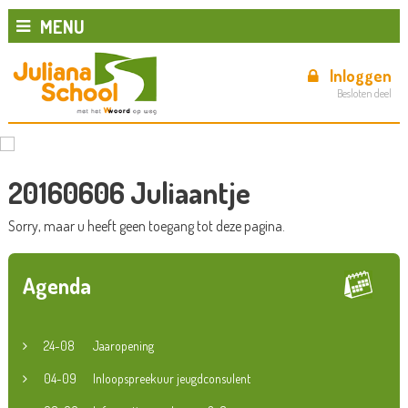
MENU
Inloggen
Besloten deel
20160606 Juliaantje
Sorry, maar u heeft geen toegang tot deze pagina.
Agenda
24-08
Jaaropening
04-09
Inloopspreekuur jeugdconsulent