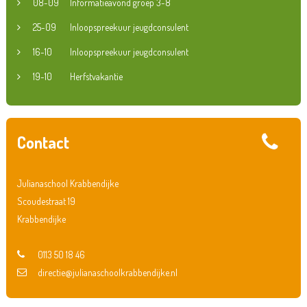
08-09
Informatieavond groep 3-8
25-09
Inloopspreekuur jeugdconsulent
16-10
Inloopspreekuur jeugdconsulent
19-10
Herfstvakantie
Contact
Julianaschool Krabbendijke
Scoudestraat 19
Krabbendijke
0113 50 18 46
directie@julianaschoolkrabbendijke.nl