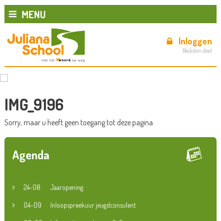
MENU
Inloggen
Besloten deel
IMG_9196
Sorry, maar u heeft geen toegang tot deze pagina.
Agenda
24-08
Jaaropening
04-09
Inloopspreekuur jeugdconsulent