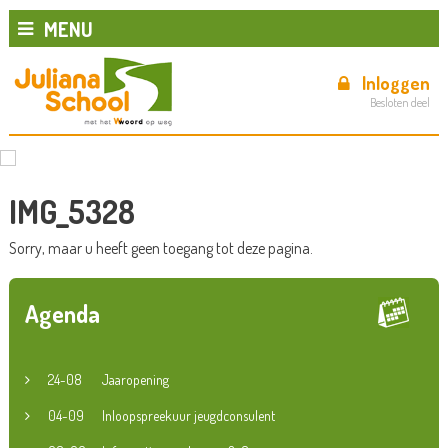
MENU
Inloggen
Besloten deel
IMG_5328
Sorry, maar u heeft geen toegang tot deze pagina.
Agenda
24-08
Jaaropening
04-09
Inloopspreekuur jeugdconsulent