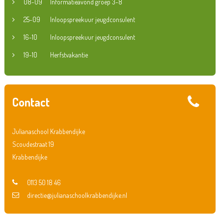
08-09
Informatieavond groep 3-8
25-09
Inloopspreekuur jeugdconsulent
16-10
Inloopspreekuur jeugdconsulent
19-10
Herfstvakantie
Contact
Julianaschool Krabbendijke
Scoudestraat 19
Krabbendijke
0113 50 18 46
directie@julianaschoolkrabbendijke.nl