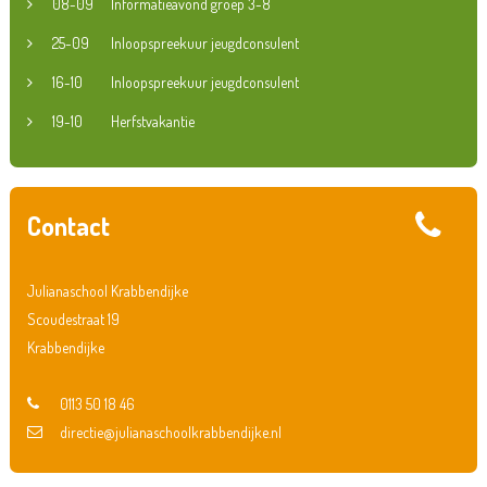
08-09
Informatieavond groep 3-8
25-09
Inloopspreekuur jeugdconsulent
16-10
Inloopspreekuur jeugdconsulent
19-10
Herfstvakantie
Contact
Julianaschool Krabbendijke
Scoudestraat 19
Krabbendijke
0113 50 18 46
directie@julianaschoolkrabbendijke.nl