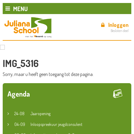
MENU
Inloggen
Besloten deel
IMG_5316
Sorry, maar u heeft geen toegang tot deze pagina.
Agenda
24-08
Jaaropening
04-09
Inloopspreekuur jeugdconsulent