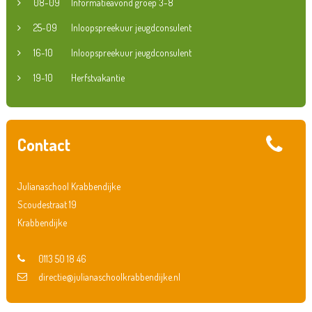
08-09
Informatieavond groep 3-8
25-09
Inloopspreekuur jeugdconsulent
16-10
Inloopspreekuur jeugdconsulent
19-10
Herfstvakantie
Contact
Julianaschool Krabbendijke
Scoudestraat 19
Krabbendijke
0113 50 18 46
directie@julianaschoolkrabbendijke.nl