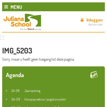
MENU
Inloggen
Besloten deel
IMG_5203
Sorry, maar u heeft geen toegang tot deze pagina.
Agenda
24-08
Jaaropening
04-09
Inloopspreekuur jeugdconsulent