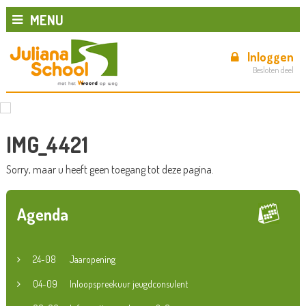
MENU
Inloggen
Besloten deel
IMG_4421
Sorry, maar u heeft geen toegang tot deze pagina.
Agenda
24-08
Jaaropening
04-09
Inloopspreekuur jeugdconsulent