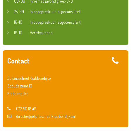
08-09
Informatieavond groep 3-8
25-09
Inloopspreekuur jeugdconsulent
16-10
Inloopspreekuur jeugdconsulent
19-10
Herfstvakantie
Contact
Julianaschool Krabbendijke
Scoudestraat 19
Krabbendijke
0113 50 18 46
directie@julianaschoolkrabbendijke.nl