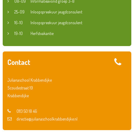
08-09
Informatieavond groep 3-8
25-09
Inloopspreekuur jeugdconsulent
16-10
Inloopspreekuur jeugdconsulent
19-10
Herfstvakantie
Contact
Julianaschool Krabbendijke
Scoudestraat 19
Krabbendijke
0113 50 18 46
directie@julianaschoolkrabbendijke.nl