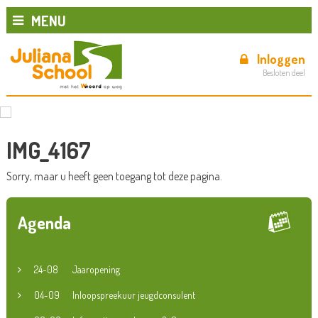
MENU
Inloggen
Besloten deel
IMG_4167
Sorry, maar u heeft geen toegang tot deze pagina.
Agenda
24-08
Jaaropening
04-09
Inloopspreekuur jeugdconsulent