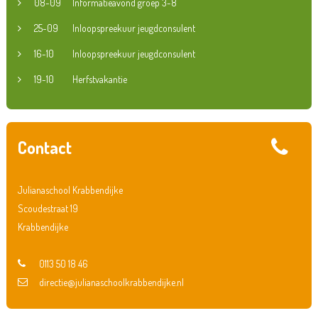
08-09
Informatieavond groep 3-8
25-09
Inloopspreekuur jeugdconsulent
16-10
Inloopspreekuur jeugdconsulent
19-10
Herfstvakantie
Contact
Julianaschool Krabbendijke
Scoudestraat 19
Krabbendijke
0113 50 18 46
directie@julianaschoolkrabbendijke.nl