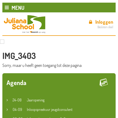
MENU
Inloggen
Besloten deel
IMG_3403
Sorry, maar u heeft geen toegang tot deze pagina.
Agenda
24-08
Jaaropening
04-09
Inloopspreekuur jeugdconsulent