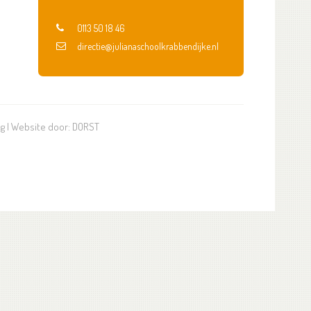
0113 50 18 46
directie@julianaschoolkrabbendijke.nl
ng
| Website door:
DORST