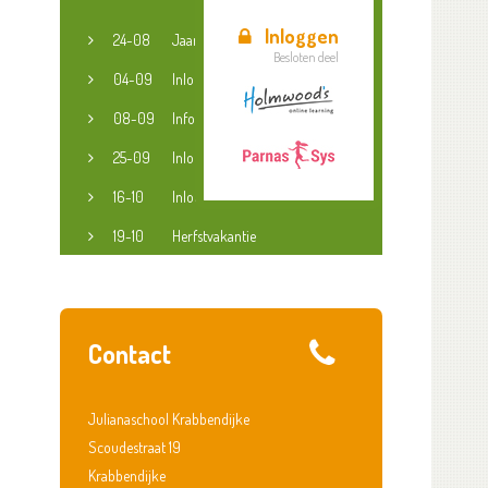
Inloggen
24-08
Jaaropening
Besloten deel
04-09
Inloopspreekuur jeugdconsulent
08-09
Informatieavond groep 3-8
25-09
Inloopspreekuur jeugdconsulent
16-10
Inloopspreekuur jeugdconsulent
19-10
Herfstvakantie
Contact
Julianaschool Krabbendijke
Scoudestraat 19
Krabbendijke