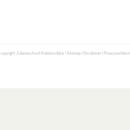
 copyright Julianaschool Krabbendijke |
Sitemap
|
Disclaimer
|
Privacyverklari