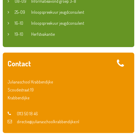
08-09
Informatieavond groep 3-8
25-09
Inloopspreekuur jeugdconsulent
16-10
Inloopspreekuur jeugdconsulent
19-10
Herfstvakantie
Contact
Julianaschool Krabbendijke
Scoudestraat 19
Krabbendijke
0113 50 18 46
directie@julianaschoolkrabbendijke.nl