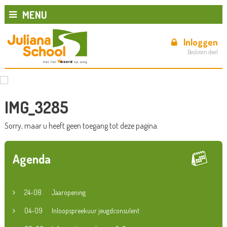
MENU
Inloggen
Besloten deel
IMG_3285
Sorry, maar u heeft geen toegang tot deze pagina.
Agenda
24-08
Jaaropening
04-09
Inloopspreekuur jeugdconsulent