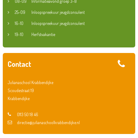
08-09
Informatieavond groep 3-8
25-09
Inloopspreekuur jeugdconsulent
16-10
Inloopspreekuur jeugdconsulent
19-10
Herfstvakantie
Contact
Julianaschool Krabbendijke
Scoudestraat 19
Krabbendijke
0113 50 18 46
directie@julianaschoolkrabbendijke.nl