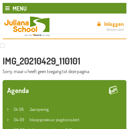
MENU
Inloggen
Besloten deel
IMG_20210429_110101
Sorry, maar u heeft geen toegang tot deze pagina.
Agenda
24-08
Jaaropening
04-09
Inloopspreekuur jeugdconsulent