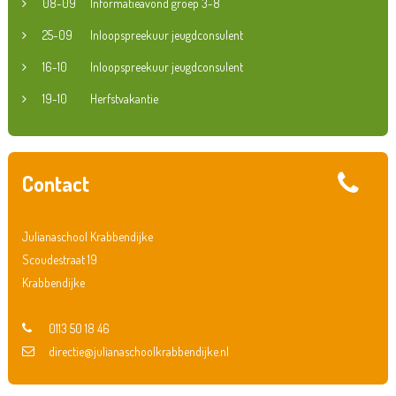
08-09
Informatieavond groep 3-8
25-09
Inloopspreekuur jeugdconsulent
16-10
Inloopspreekuur jeugdconsulent
19-10
Herfstvakantie
Contact
Julianaschool Krabbendijke
Scoudestraat 19
Krabbendijke
0113 50 18 46
directie@julianaschoolkrabbendijke.nl