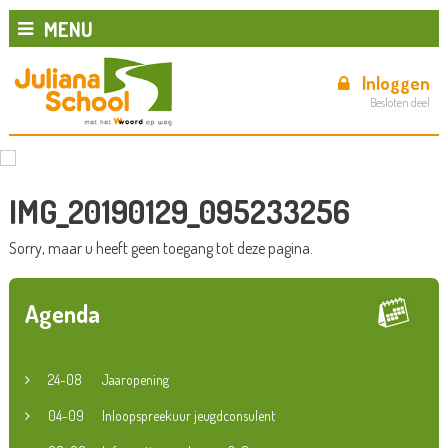
MENU
Inloggen
Besloten deel
IMG_20190129_095233256
Sorry, maar u heeft geen toegang tot deze pagina.
Agenda
24-08
Jaaropening
04-09
Inloopspreekuur jeugdconsulent